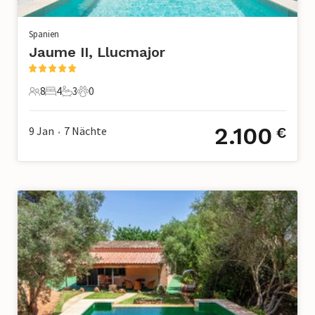
Spanien
Jaume II, Llucmajor
8
4
3
0
8 Gäste
4 Schlafzimmer
3 Badezimmer
0 Haustiere
2.100
9 Jan
7
Nächte
€
•