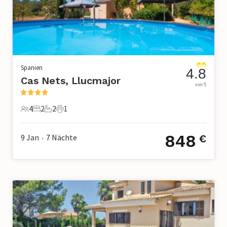
Spanien
4.8
Cas Nets, Llucmajor
von 5
4
2
2
1
4 Gäste
2 Schlafzimmer
2 Badezimmer
1 Haustier
848
9 Jan
7
Nächte
€
•