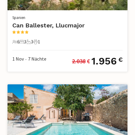
Spanien
Can Ballester, Llucmajor
6
3
3
1
6 Gäste
3 Schlafzimmer
3 Badezimmer
1 Haustier
1.956
1 Nov
7
Nächte
€
2.038
 €
•