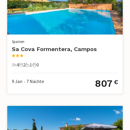
Spanien
Sa Cova Formentera, Campos
4
2
1
0
4 Gäste
2 Schlafzimmer
1 Badezimmer
0 Haustiere
807
9 Jan
7
Nächte
€
•