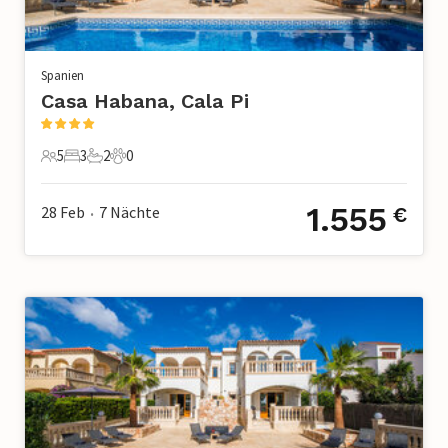
Spanien
Casa Habana, Cala Pi
5
3
2
0
5 Gäste
3 Schlafzimmer
2 Badezimmer
0 Haustiere
1.555
28 Feb
7
Nächte
€
•