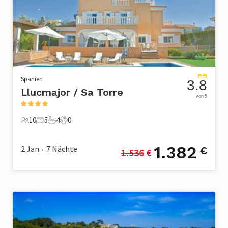
Spanien
3.8
Llucmajor / Sa Torre
von 5
10
5
4
0
10 Gäste
5 Schlafzimmer
4 Badezimmer
0 Haustiere
1.382
2 Jan
7
Nächte
€
1.536
 €
•