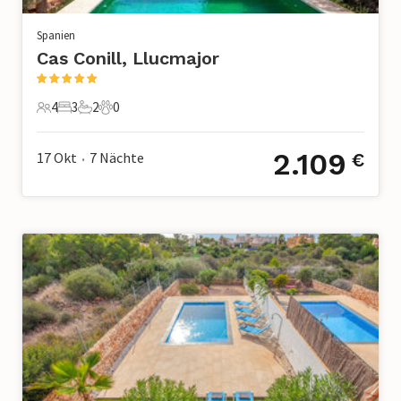
Spanien
Cas Conill, Llucmajor
4
3
2
0
4 Gäste
3 Schlafzimmer
2 Badezimmer
0 Haustiere
2.109
17 Okt
7
Nächte
€
•