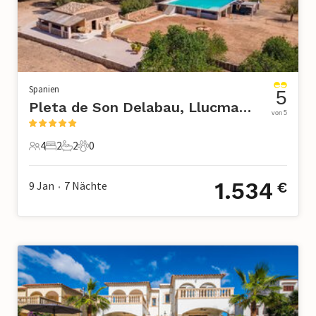
Spanien
5
Pleta de Son Delabau, Llucmajor
von 5
4
2
2
0
4 Gäste
2 Schlafzimmer
2 Badezimmer
0 Haustiere
1.534
9 Jan
7
Nächte
€
•