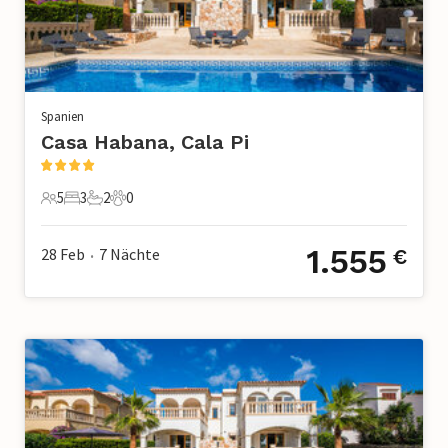
Spanien
Casa Habana, Cala Pi
5
3
2
0
5 Gäste
3 Schlafzimmer
2 Badezimmer
0 Haustiere
1.555
28 Feb
7
Nächte
€
•