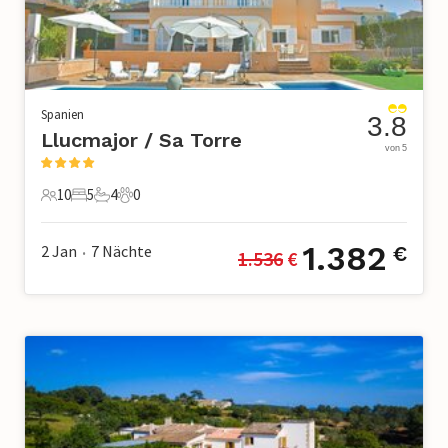
Spanien
3.8
Llucmajor / Sa Torre
von 5
10
5
4
0
10 Gäste
5 Schlafzimmer
4 Badezimmer
0 Haustiere
1.382
2 Jan
7
Nächte
€
1.536
 €
•