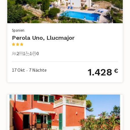
Spanien
Perola Uno, Llucmajor
2
1
1
0
2 Gäste
1 Schlafzimmer
1 Badezimmer
0 Haustiere
1.428
17 Okt
7
Nächte
€
•