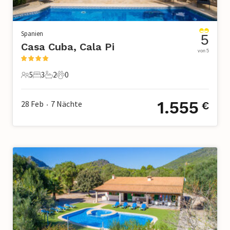
Spanien
5
Casa Cuba, Cala Pi
von 5
5
3
2
0
5 Gäste
3 Schlafzimmer
2 Badezimmer
0 Haustiere
1.555
28 Feb
7
Nächte
€
•