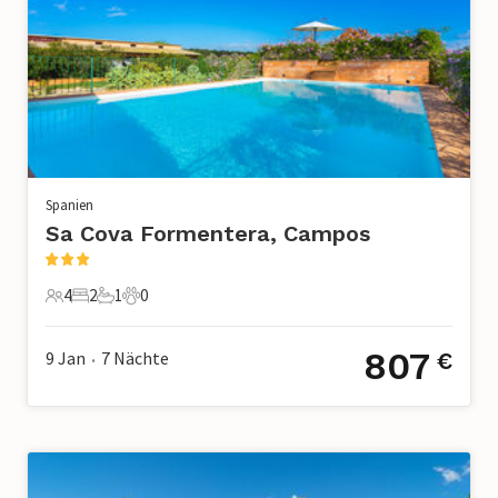
Spanien
Sa Cova Formentera, Campos
4
2
1
0
4 Gäste
2 Schlafzimmer
1 Badezimmer
0 Haustiere
807
9 Jan
7
Nächte
€
•