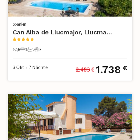
Spanien
Can Alba de Llucmajor, Llucmajor
6
3
2
3
6 Gäste
3 Schlafzimmer
2 Badezimmer
3 Haustiere
1.738
3 Okt
7
Nächte
€
2.483
 €
•