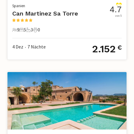
Spanien
4.7
Can Martinez Sa Torre
von 5
9
5
3
0
9 Gäste
5 Schlafzimmer
3 Badezimmer
0 Haustiere
2.152
4 Dez
7
Nächte
€
•