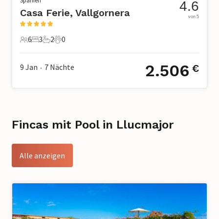
Spanien
4.6
Casa Ferie, Vallgornera
von 5
6
3
2
0
6 Gäste
3 Schlafzimmer
2 Badezimmer
0 Haustiere
2.506
9 Jan
7
Nächte
€
•
Fincas mit Pool in Llucmajor
Alle anzeigen