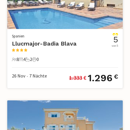
Spanien
5
Llucmajor-Badia Blava
von 5
8
4
2
0
8 Gäste
4 Schlafzimmer
2 Badezimmer
0 Haustiere
1.296
26 Nov
7
Nächte
€
1.333
 €
•