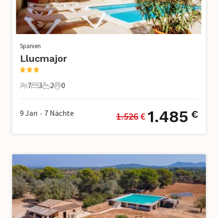
Spanien
Llucmajor
7
3
2
0
7 Gäste
3 Schlafzimmer
2 Badezimmer
0 Haustiere
1.485
9 Jan
7
Nächte
€
1.526
 €
•