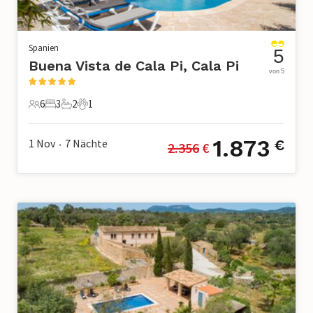
Spanien
5
Buena Vista de Cala Pi, Cala Pi
von 5
6
3
2
1
6 Gäste
3 Schlafzimmer
2 Badezimmer
1 Haustier
1.873
1 Nov
7
Nächte
€
2.356
 €
•