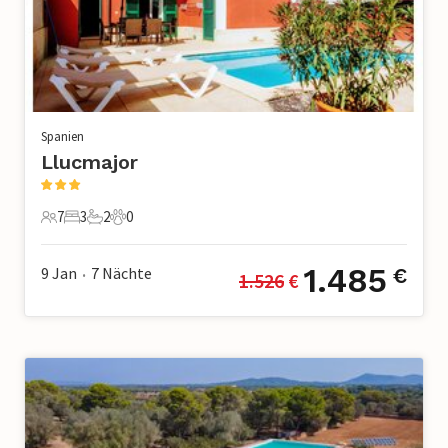
Spanien
Llucmajor
7
3
2
0
7 Gäste
3 Schlafzimmer
2 Badezimmer
0 Haustiere
1.485
9 Jan
7
Nächte
€
1.526
 €
•