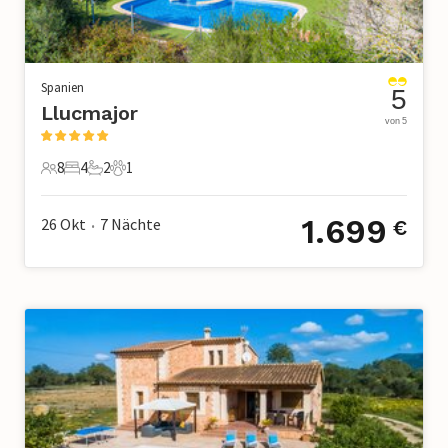
Spanien
5
Llucmajor
von 5
8
4
2
1
8 Gäste
4 Schlafzimmer
2 Badezimmer
1 Haustier
1.699
26 Okt
7
Nächte
€
•