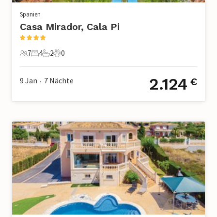
Spanien
Casa Mirador, Cala Pi
7
4
2
0
7 Gäste
4 Schlafzimmer
2 Badezimmer
0 Haustiere
2.124
9 Jan
7
Nächte
€
•