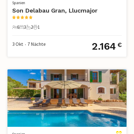
Spanien
Son Delabau Gran, Llucmajor
6
3
2
1
6 Gäste
3 Schlafzimmer
2 Badezimmer
1 Haustier
2.164
3 Okt
7
Nächte
€
•