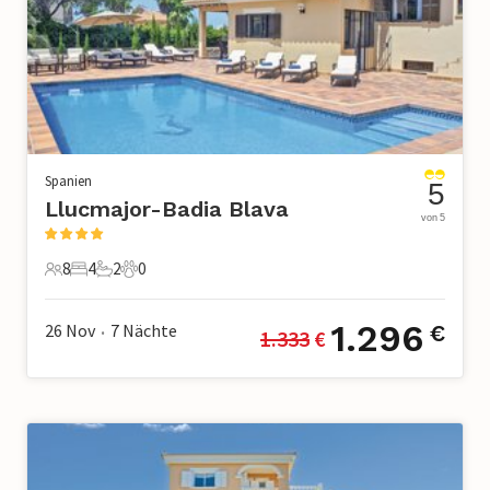
Spanien
5
Llucmajor-Badia Blava
von 5
8
4
2
0
8 Gäste
4 Schlafzimmer
2 Badezimmer
0 Haustiere
1.296
26 Nov
7
Nächte
€
1.333
 €
•