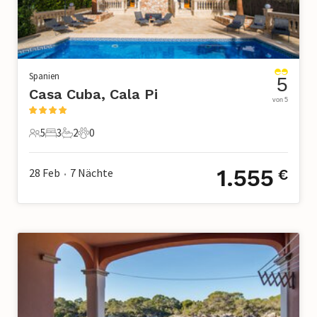
Spanien
5
Casa Cuba, Cala Pi
von 5
5
3
2
0
5 Gäste
3 Schlafzimmer
2 Badezimmer
0 Haustiere
1.555
28 Feb
7
Nächte
€
•