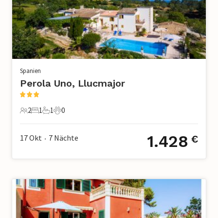
Spanien
Perola Uno, Llucmajor
2
1
1
0
2 Gäste
1 Schlafzimmer
1 Badezimmer
0 Haustiere
1.428
17 Okt
7
Nächte
€
•