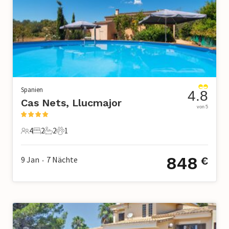
Spanien
4.8
Cas Nets, Llucmajor
von 5
4
2
2
1
4 Gäste
2 Schlafzimmer
2 Badezimmer
1 Haustier
848
9 Jan
7
Nächte
€
•