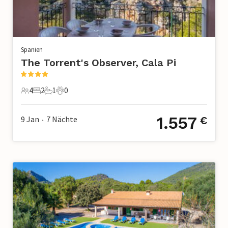
Spanien
The Torrent's Observer, Cala Pi
4
2
1
0
4 Gäste
2 Schlafzimmer
1 Badezimmer
0 Haustiere
1.557
9 Jan
7
Nächte
€
•