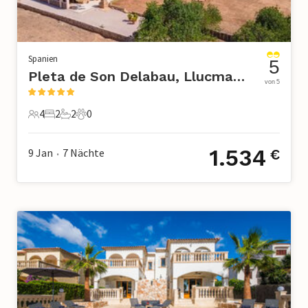
Spanien
5
Pleta de Son Delabau, Llucmajor
von 5
4
2
2
0
4 Gäste
2 Schlafzimmer
2 Badezimmer
0 Haustiere
1.534
9 Jan
7
Nächte
€
•