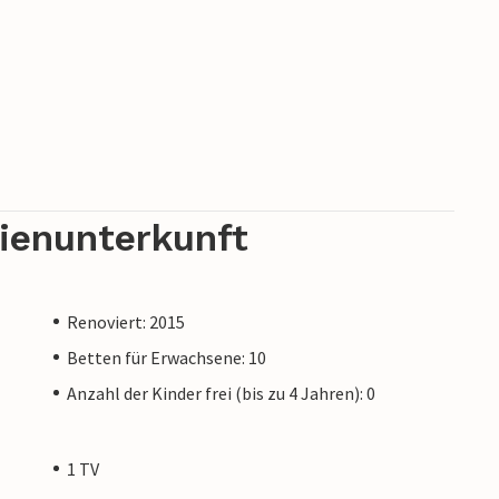
wa 20 Autominuten entfernt. Die Strände der
fernt.
m privaten Eigentümer verwaltet, nicht von
Das bedeutet, dass das EU-Verbraucherrecht
och sicher sein, dass wir Ihnen denselben
sich nicht von einer Buchung bei einer
rienunterkunft
ümers unterscheidet.
Renoviert: 2015
Betten für Erwachsene: 10
Anzahl der Kinder frei (bis zu 4 Jahren): 0
1 TV