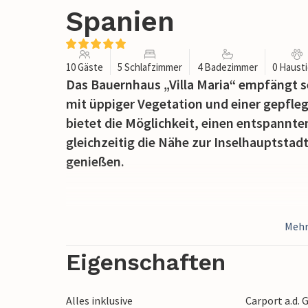
Spanien
10 Gäste
5 Schlafzimmer
4 Badezimmer
0 Haust
Das Bauernhaus „Villa Maria“ empfängt 
mit üppiger Vegetation und einer gepfle
bietet die Möglichkeit, einen entspannte
gleichzeitig die Nähe zur Inselhauptst
genießen.
Mehr
Die offene Terrasse am Haus lässt sich d
Es gliedert sich in einen Ruhebereich mi
Eigenschaften
Sommerküche mit gemauertem Grill und E
separaten Ruhebereich, der nur wenige Sc
Alles inklusive
Carport a.d.