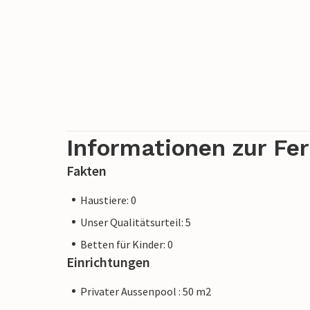
Inselhauptstadt Palma de Mallorca ist et
Südküste sind knapp 30 Autominuten ent
Hinweis: Diese Unterkunft wird von eine
einem Unternehmen oder einem Händler. 
möglicherweise nicht gilt. Sie können jed
Kundenservice bieten und Ihr Aufenthalt 
Informationen zur Fe
Unterkunft eines professionellen Eigent
Fakten
Haustiere: 0
Unser Qualitätsurteil: 5
Betten für Kinder: 0
Einrichtungen
Privater Aussenpool : 50 m2